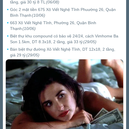
tầng, giá 30 tỷ 8 TL
(06/08)
Góc 2 mặt tiền 675 Xô Viết Nghệ Tĩnh Phuường 26, Quận
Bình Thạnh
(10/06)
663 Xô Viết Nghệ Tĩnh, Phường 26, Quận Bình
Thạnh
(10/06)
Biệt thự khu compound có bảo vệ 24/24, cách Vimhome Ba
Son 1.5km, DT 8.3x18, 2 tầng, giá 33 tỷ
(29/05)
Bán biệt thự đường Xô Viết Nghệ Tĩnh, DT 12x18, 2 tầng,
giá 29 tỷ
(29/05)