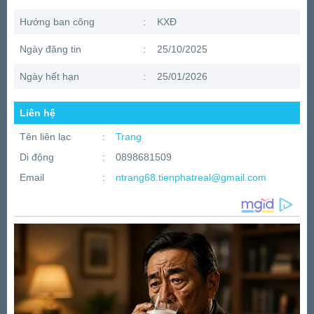
Hướng ban công
:
KXĐ
Ngày đăng tin
:
25/10/2025
Ngày hết hạn
:
25/01/2026
Liên hệ
Tên liên lạc
:
Trang
Di động
:
0898681509
Email
:
ntrang68.tienphatreal@gmail.com