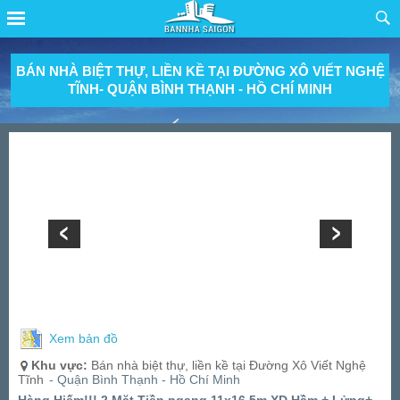
BÁN NHÀ BIỆT THỰ, LIỀN KỀ TẠI ĐƯỜNG XÔ VIẾT NGHỆ
TĨNH- QUẬN BÌNH THẠNH - HỒ CHÍ MINH
Xem bản đồ
Khu vực:
Bán nhà biệt thự, liền kề tại Đường Xô Viết Nghệ
Tĩnh
- Quận Bình Thạnh - Hồ Chí Minh