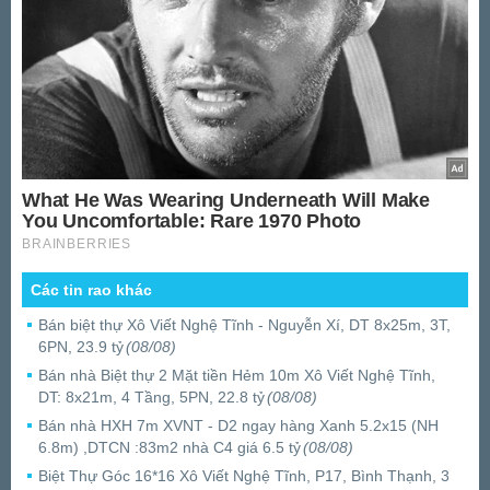
Các tin rao khác
Bán biệt thự Xô Viết Nghệ Tĩnh - Nguyễn Xí, DT 8x25m, 3T,
6PN, 23.9 tỷ
(08/08)
Bán nhà Biệt thự 2 Mặt tiền Hẻm 10m Xô Viết Nghệ Tĩnh,
DT: 8x21m, 4 Tầng, 5PN, 22.8 tỷ
(08/08)
Bán nhà HXH 7m XVNT - D2 ngay hàng Xanh 5.2x15 (NH
6.8m) ,DTCN :83m2 nhà C4 giá 6.5 tỷ
(08/08)
Biệt Thự Góc 16*16 Xô Viết Nghệ Tĩnh, P17, Bình Thạnh, 3