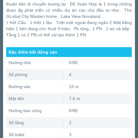
thuận tiện di chuyển tương lai . Đỗ Xuân Hợp là 1 trong những
đoạn đg phát triển có nhiều dự án các chủ đầu tư như : The
GLobal City Masteri home , Lake View Novaland …
+ Kết Cấu : 1 triệt 1 lầu . Triệt mặt ngoài đang ngăn 2 Mặt bằng
hiện 1 bên đang cho thuê 9 triệu . Pk rộng , 1 PN , 1 wc và bếp .
Tầng 1 có 2 PN có thể cải tạo thêm 1 PN
Đặc điểm bất động sản
Hướng nhà
:
KXĐ
Số phòng
:
4
Đường vào
:
15 m
Mặt tiền
:
7.6 m
Hướng ban công
:
KXĐ
Số tầng
:
2
Số toilet
:
3