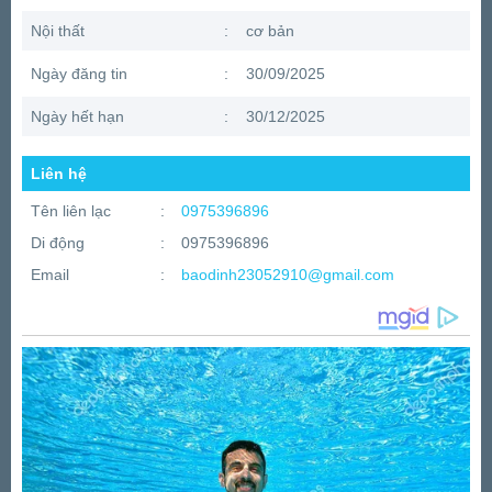
Nội thất
:
cơ bản
Ngày đăng tin
:
30/09/2025
Ngày hết hạn
:
30/12/2025
Liên hệ
Tên liên lạc
:
0975396896
Di động
:
0975396896
Email
:
baodinh23052910@gmail.com