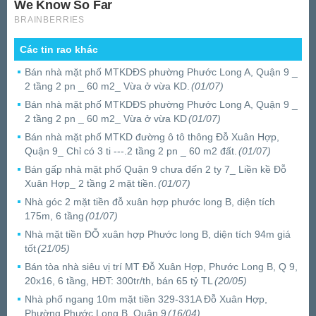
Các tin rao khác
Bán nhà mặt phố MTKDĐS phường Phước Long A, Quận 9 _
2 tầng 2 pn _ 60 m2_ Vừa ở vừa KD.
(01/07)
Bán nhà mặt phố MTKDĐS phường Phước Long A, Quận 9 _
2 tầng 2 pn _ 60 m2_ Vừa ở vừa KD
(01/07)
Bán nhà mặt phố MTKD đường ô tô thông Đỗ Xuân Hợp,
Quận 9_ Chỉ có 3 ti ---.2 tầng 2 pn _ 60 m2 đất.
(01/07)
Bán gấp nhà mặt phố Quận 9 chưa đến 2 ty 7_ Liền kề Đỗ
Xuân Hợp_ 2 tầng 2 mặt tiền.
(01/07)
Nhà góc 2 mặt tiền đỗ xuân hợp phước long B, diện tích
175m, 6 tầng
(01/07)
Nhà mặt tiền ĐỖ xuân hợp Phước long B, diện tích 94m giá
tốt
(21/05)
Bán tòa nhà siêu vị trí MT Đỗ Xuân Hợp, Phước Long B, Q 9,
20x16, 6 tầng, HĐT: 300tr/th, bán 65 tỷ TL
(20/05)
Nhà phố ngang 10m mặt tiền 329-331A Đỗ Xuân Hợp,
Phường Phước Long B, Quận 9
(16/04)