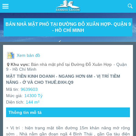
BÁN NHÀ MẶT PHỐ TẠI ĐƯỜNG ĐỖ XUÂN HỢP- QUẬN 9
- HỒ CHÍ MINH
Xem bản đồ
Khu vực:
Bán nhà mặt phố tại Đường Đỗ Xuân Hợp
- Quận
9 - Hồ Chí Minh
MẶT TIỀN KINH DOANH - NGANG HƠN 6M - VỊ TRÍ TIỀM
NĂNG - Ở VÀ CHO THUÊ.ĐXH.Q9
Mã tin:
9639603
Mức giá:
14300 Tỷ
Diện tích:
144 m²
Thông tin mô tả
+ Vị trí : hiện trạng mặt tiền đường 15m khản năng mở rộng
sớm . Nhà nằm gần đoạn ngã 4 Bình Thái , gần Ga tàu điện