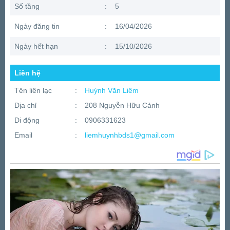
Số tầng
:
5
Ngày đăng tin
:
16/04/2026
Ngày hết hạn
:
15/10/2026
Liên hệ
Tên liên lạc
:
Huỳnh Văn Liêm
Địa chỉ
:
208 Nguyễn Hữu Cảnh
Di động
:
0906331623
Email
:
liemhuynhbds1@gmail.com