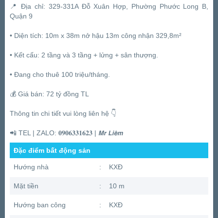
📍 Địa chỉ: 329-331A Đỗ Xuân Hợp, Phường Phước Long B,
Quận 9
• Diện tích: 10m x 38m nở hậu 13m công nhận 329,8m²
• Kết cấu: 2 tầng và 3 tầng + lửng + sân thượng.
• Đang cho thuê 100 triệu/tháng.
💰 Giá bán: 72 tỷ đồng TL
Thông tin chi tiết vui lòng liên hệ 👇
📲 TEL | ZALO: 𝟎𝟗𝟎𝟔𝟑𝟑𝟏𝟔𝟐𝟑 | 𝙈𝙧 𝙇𝙞𝙚̂𝙢
Đặc điểm bất động sản
Hướng nhà
:
KXĐ
Mặt tiền
:
10 m
Hướng ban công
:
KXĐ