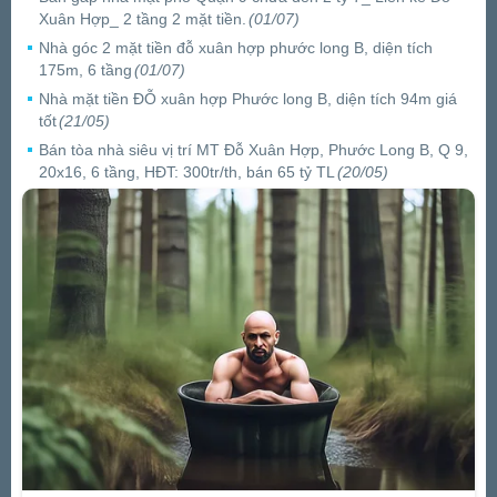
Xuân Hợp_ 2 tầng 2 mặt tiền.
(01/07)
Nhà góc 2 mặt tiền đỗ xuân hợp phước long B, diện tích
175m, 6 tầng
(01/07)
Nhà mặt tiền ĐỖ xuân hợp Phước long B, diện tích 94m giá
tốt
(21/05)
Bán tòa nhà siêu vị trí MT Đỗ Xuân Hợp, Phước Long B, Q 9,
20x16, 6 tầng, HĐT: 300tr/th, bán 65 tỷ TL
(20/05)