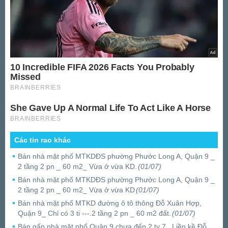
Các tin rao khác
Bán nhà mặt phố MTKDĐS phường Phước Long A, Quận 9 _
2 tầng 2 pn _ 60 m2_ Vừa ở vừa KD.
(01/07)
Bán nhà mặt phố MTKDĐS phường Phước Long A, Quận 9 _
2 tầng 2 pn _ 60 m2_ Vừa ở vừa KD
(01/07)
Bán nhà mặt phố MTKD đường ô tô thông Đỗ Xuân Hợp,
Quận 9_ Chỉ có 3 ti ---.2 tầng 2 pn _ 60 m2 đất.
(01/07)
Bán gấp nhà mặt phố Quận 9 chưa đến 2 ty 7_ Liền kề Đỗ