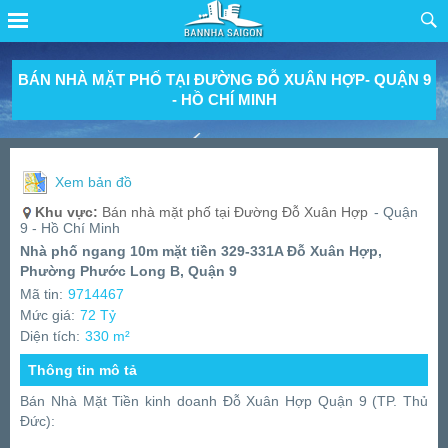
BÁN NHÀ MẶT PHỐ TẠI ĐƯỜNG ĐỖ XUÂN HỢP- QUẬN 9
- HỒ CHÍ MINH
Xem bản đồ
Khu vực:
Bán nhà mặt phố tại Đường Đỗ Xuân Hợp
- Quận
9 - Hồ Chí Minh
Nhà phố ngang 10m mặt tiền 329-331A Đỗ Xuân Hợp,
Phường Phước Long B, Quận 9
Mã tin:
9714467
Mức giá:
72 Tỷ
Diện tích:
330 m²
Thông tin mô tả
Bán Nhà Mặt Tiền kinh doanh Đỗ Xuân Hợp Quận 9 (TP. Thủ
Đức):