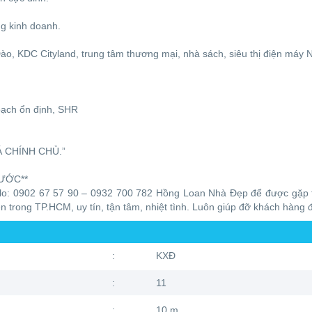
ng kinh doanh.
ào, KDC Cityland, trung tâm thương mại, nhà sách, siêu thị điện máy
oạch ổn định, SHR
IÁ CHÍNH CHỦ.”
ƯỚC**
Zalo: 0902 67 57 90 – 0932 700 782 Hồng Loan Nhà Đẹp để được gặp 
n trong TP.HCM, uy tín, tận tâm, nhiệt tình. Luôn giúp đỡ khách hàng 
:
KXĐ
:
11
:
10 m