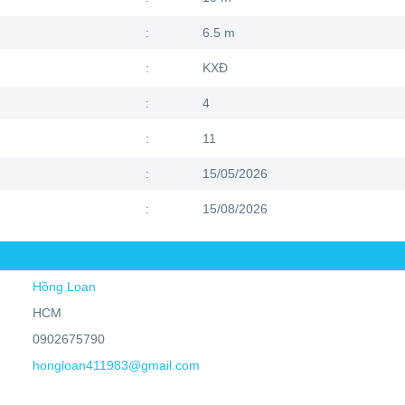
:
6.5 m
:
KXĐ
:
4
:
11
:
15/05/2026
:
15/08/2026
Hồng Loan
HCM
0902675790
hongloan411983@gmail.com