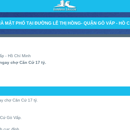
À MẶT PHỐ TẠI ĐƯỜNG LÊ THỊ HỒNG- QUẬN GÒ VẤP - HỒ C
ấp - Hồ Chí Minh
 ngay chợ Căn Cứ 17 tỷ.
ay chợ Căn Cứ 17 tỷ.
 Cứ Gò Vấp.
h cực đỉnh.