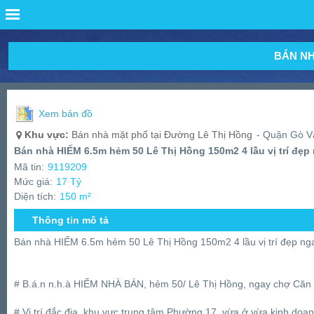
BÁN NH
Xem bản đồ
Khu vực:
Bán nhà mặt phố tại Đường Lê Thị Hồng
- Quận Gò V
Bán nhà HIẾM 6.5m hẻm 50 Lê Thị Hồng 150m2 4 lầu vị trí đẹp
Mã tin:
9119209
Mức giá:
17 Tỷ
Diện tích:
150 m²
Thông tin mô tả
Bán nhà HIẾM 6.5m hẻm 50 Lê Thị Hồng 150m2 4 lầu vị trí đẹp ng
# B.á.n n.h.à HIẾM NHÀ BÁN, hẻm 50/ Lê Thị Hồng, ngay chợ Căn
# Vị trí đắc địa, khu vực trung tâm Phường 17, vừa ở vừa kinh doan