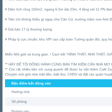
# Diện tích rộng 150m2, ngang 6.5m dài 23m, 4 tầng với 11 PN đa
# Tiện ích không thiếu gì ngay chợ Căn Cứ, trường mầm non Anh Đ
# Giá bán 17 tỷ thương lượng.
# Pháp lý cực chuẩn, khu VIP cao cấp toàn Tướng quân đội, quy h
.
Miễn Môi giới và trung gian..! Cam kết “HÌNH THẬT, NHÀ THẬT, G
** HÃY ĐỂ TÔI ĐỒNG HÀNH CÙNG BẠN TÌM KIẾM CĂN NHÀ MƠ 
** Còn rất nhiều tiện ích xung quanh để được tư vấn thêm Call/ 
Chuyên môi giới nhà mặt tiền, biệt thự, CHDV và đất các quận huyệ
Đặc điểm bất động sản
Hướng nhà
Số phòng
Đường vào