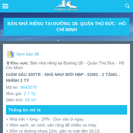
BÁN NHÀ RIÊNG TẠI ĐƯỜNG 1B- QUẬN THỦ ĐỨC - HỒ
CHÍ MINH
Xem bản đồ
Khu vực:
Bán nhà riêng tại Đường 1B
- Quận Thủ Đức - Hồ
Chí Minh
GIẢM SÂU 300TR - NHÀ NHƯ MỚI HBP - 52M2 - 2 TẦNG -
NHỈNH 2 TỶ
Mã tin:
9643078
Mức giá:
2.7 Tỷ
Diện tích:
52 m²
Thông tin mô tả
+ Nhà trệt + lửng - 2PN - Dọn vào ở ngay.
+ Hẻm sạch, an ninh, sân rộng để nhiều xe máy.
+ 50m ra đường nhựa 12m, gần ra mặt tiền QL13.