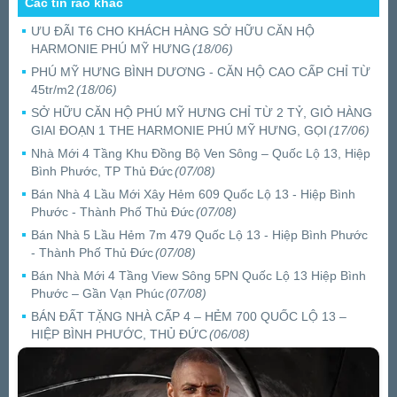
Các tin rao khác
ƯU ĐÃI T6 CHO KHÁCH HÀNG SỞ HỮU CĂN HỘ
HARMONIE PHÚ MỸ HƯNG
(18/06)
PHÚ MỸ HƯNG BÌNH DƯƠNG - CĂN HỘ CAO CẤP CHỈ TỪ
45tr/m2
(18/06)
SỞ HỮU CĂN HỘ PHÚ MỸ HƯNG CHỈ TỪ 2 TỶ, GIỎ HÀNG
GIAI ĐOẠN 1 THE HARMONIE PHÚ MỸ HƯNG, GỌI
(17/06)
Nhà Mới 4 Tầng Khu Đồng Bộ Ven Sông – Quốc Lộ 13, Hiệp
Bình Phước, TP Thủ Đức
(07/08)
Bán Nhà 4 Lầu Mới Xây Hẻm 609 Quốc Lộ 13 - Hiệp Bình
Phước - Thành Phố Thủ Đức
(07/08)
Bán Nhà 5 Lầu Hẻm 7m 479 Quốc Lộ 13 - Hiệp Bình Phước
- Thành Phố Thủ Đức
(07/08)
Bán Nhà Mới 4 Tầng View Sông 5PN Quốc Lộ 13 Hiệp Bình
Phước – Gần Vạn Phúc
(07/08)
BÁN ĐẤT TẶNG NHÀ CẤP 4 – HẺM 700 QUỐC LỘ 13 –
HIỆP BÌNH PHƯỚC, THỦ ĐỨC
(06/08)