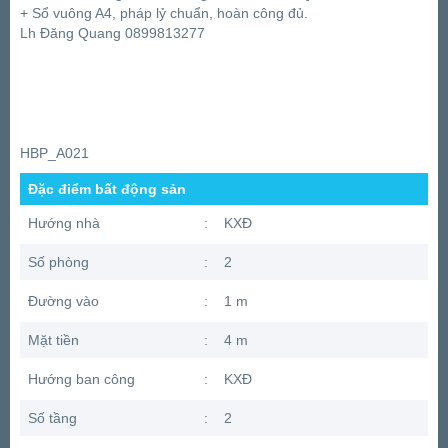
+ Sổ vuông A4, pháp lỷ chuẩn, hoàn công đủ.
Lh Đăng Quang 0899813277
HBP_A021
Đặc điểm bất động sản
Hướng nhà
:
KXĐ
Số phòng
:
2
Đường vào
:
1 m
Mặt tiền
:
4 m
Hướng ban công
:
KXĐ
Số tầng
:
2