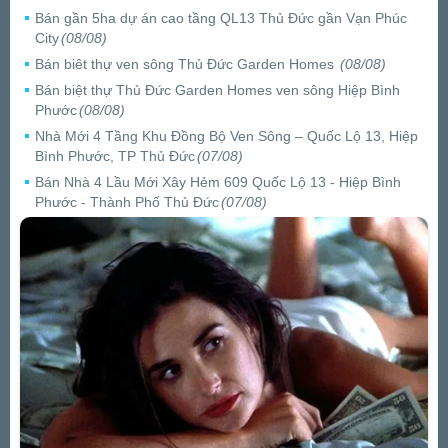
Bán gần 5ha dự án cao tầng QL13 Thủ Đức gần Vạn Phúc
City
(08/08)
Bán biêt thự ven sông Thủ Đức Garden Homes
(08/08)
Bán biệt thự Thủ Đức Garden Homes ven sông Hiệp Bình
Phước
(08/08)
Nhà Mới 4 Tầng Khu Đồng Bộ Ven Sông – Quốc Lộ 13, Hiệp
Bình Phước, TP Thủ Đức
(07/08)
Bán Nhà 4 Lầu Mới Xây Hẻm 609 Quốc Lộ 13 - Hiệp Bình
Phước - Thành Phố Thủ Đức
(07/08)