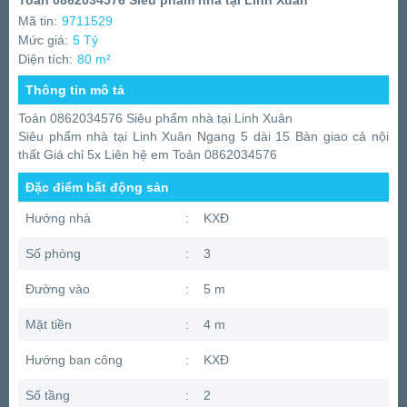
Toản 0862034576 Siêu phẩm nhà tại Linh Xuân
Mã tin:
9711529
Mức giá:
5 Tỷ
Diện tích:
80 m²
Thông tin mô tả
Toản 0862034576 Siêu phẩm nhà tại Linh Xuân
Siêu phẩm nhà tại Linh Xuân Ngang 5 dài 15 Bàn giao cả nội
thất Giá chỉ 5x Liên hệ em Toản 0862034576
Đặc điểm bất động sản
Hướng nhà
:
KXĐ
Số phòng
:
3
Đường vào
:
5 m
Mặt tiền
:
4 m
Hướng ban công
:
KXĐ
Số tầng
:
2