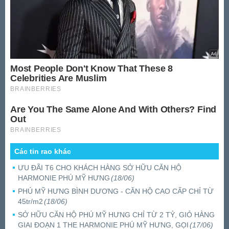
Các tin rao khác
ƯU ĐÃI T6 CHO KHÁCH HÀNG SỞ HỮU CĂN HỘ
HARMONIE PHÚ MỸ HƯNG
(18/06)
PHÚ MỸ HƯNG BÌNH DƯƠNG - CĂN HỘ CAO CẤP CHỈ TỪ
45tr/m2
(18/06)
SỞ HỮU CĂN HỘ PHÚ MỸ HƯNG CHỈ TỪ 2 TỶ, GIỎ HÀNG
GIAI ĐOẠN 1 THE HARMONIE PHÚ MỸ HƯNG, GỌI
(17/06)