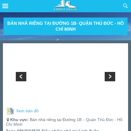
BÁN NHÀ RIÊNG TẠI ĐƯỜNG 1B- QUẬN THỦ ĐỨC - HỒ
CHÍ MINH
Xem bản đồ
Khu vực:
Bán nhà riêng tại Đường 1B
- Quận Thủ Đức - Hồ
Chí Minh