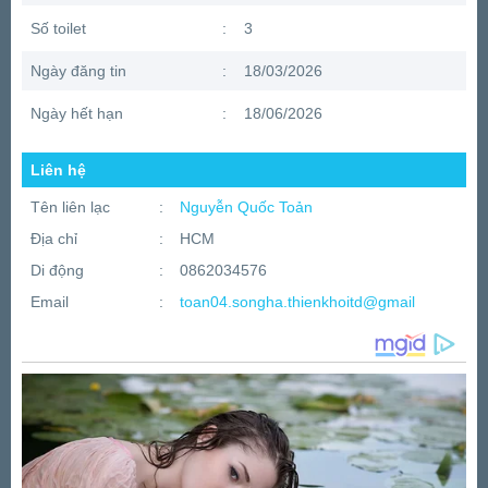
Số toilet
:
3
Ngày đăng tin
:
18/03/2026
Ngày hết hạn
:
18/06/2026
Liên hệ
Tên liên lạc
:
Nguyễn Quốc Toản
Địa chỉ
:
HCM
Di động
:
0862034576
Email
:
toan04.songha.thienkhoitd@gmail