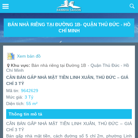
BÁN NHÀ RIÊNG TẠI ĐƯỜNG 1B- QUẬN THỦ ĐỨC - HỒ
CHÍ MINH
Xem bản đồ
Khu vực:
Bán nhà riêng tại Đường 1B
- Quận Thủ Đức - Hồ
Chí Minh
CẦN BÁN GẤP NHÀ MẶT TIỀN LINH XUÂN, THỦ ĐỨC – GIÁ
CHỈ 3 TỶ
Mã tin:
9642629
Mức giá:
3 Tỷ
Diện tích:
55 m²
Thông tin mô tả
CẦN BÁN GẤP NHÀ MẶT TIỀN LINH XUÂN, THỦ ĐỨC – GIÁ
CHỈ 3 TỶ
Bán gấp nhà mặt tiền, cách đường số 5 chỉ 2m, phường Linh