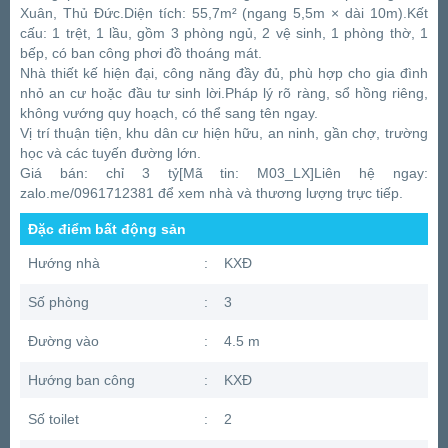
Xuân, Thủ Đức.Diện tích: 55,7m² (ngang 5,5m × dài 10m).Kết
cấu: 1 trệt, 1 lầu, gồm 3 phòng ngủ, 2 vệ sinh, 1 phòng thờ, 1
bếp, có ban công phơi đồ thoáng mát.
Nhà thiết kế hiện đại, công năng đầy đủ, phù hợp cho gia đình
nhỏ an cư hoặc đầu tư sinh lời.Pháp lý rõ ràng, sổ hồng riêng,
không vướng quy hoạch, có thể sang tên ngay.
Vị trí thuận tiện, khu dân cư hiện hữu, an ninh, gần chợ, trường
học và các tuyến đường lớn.
Giá bán: chỉ 3 tỷ[Mã tin: M03_LX]Liên hệ ngay:
zalo.me/0961712381 để xem nhà và thương lượng trực tiếp.
Đặc điểm bất động sản
Hướng nhà
:
KXĐ
Số phòng
:
3
Đường vào
:
4.5 m
Hướng ban công
:
KXĐ
Số toilet
:
2