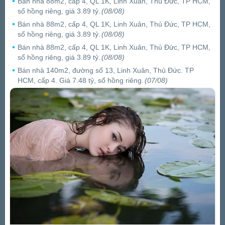
Bán nhà 88m2, cấp 4, QL 1K, Linh Xuân, Thủ Đức, TP HCM,
sổ hồng riêng, giá 3.89 tỷ.
(08/08)
Bán nhà 88m2, cấp 4, QL 1K, Linh Xuân, Thủ Đức, TP HCM,
sổ hồng riêng, giá 3.89 tỷ.
(08/08)
Bán nhà 88m2, cấp 4, QL 1K, Linh Xuân, Thủ Đức, TP HCM,
sổ hồng riêng, giá 3.89 tỷ.
(08/08)
Bán nhà 140m2, đường số 13, Linh Xuân, Thủ Đức. TP
HCM, cấp 4. Giá 7.48 tỷ, sổ hồng riêng.
(07/08)