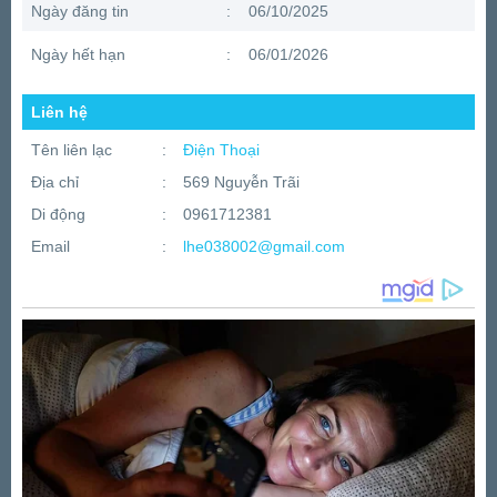
Ngày đăng tin
:
06/10/2025
Ngày hết hạn
:
06/01/2026
Liên hệ
Tên liên lạc
:
Điện Thoại
Địa chỉ
:
569 Nguyễn Trãi
Di động
:
0961712381
Email
:
lhe038002@gmail.com