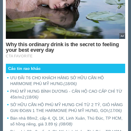
Các tin rao khác
ƯU ĐÃI T6 CHO KHÁCH HÀNG SỞ HỮU CĂN HỘ
HARMONIE PHÚ MỸ HƯNG
(18/06)
PHÚ MỸ HƯNG BÌNH DƯƠNG - CĂN HỘ CAO CẤP CHỈ TỪ
45tr/m2
(18/06)
SỞ HỮU CĂN HỘ PHÚ MỸ HƯNG CHỈ TỪ 2 TỶ, GIỎ HÀNG
GIAI ĐOẠN 1 THE HARMONIE PHÚ MỸ HƯNG, GỌI
(17/06)
Bán nhà 88m2, cấp 4, QL 1K, Linh Xuân, Thủ Đức, TP HCM,
sổ hồng riêng, giá 3.89 tỷ.
(08/08)