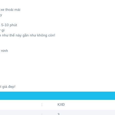
xe thoải mái
ay
g 5-10 phút
 gì
ớn như thế này gần như không còn!
 ninh
t giá đẹp!
:
KXĐ
:
3