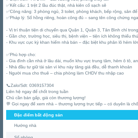
✅Kết cấu: 1 trệt 2 lầu đúc thật, nhà kiên cố sạch sẽ
✅Công năng: 3 phòng ngủ, 3 toilet, phòng khách, bếp rộng, sân để 
✅Pháp lý: Sổ hồng riêng, hoàn công đủ – sang tên công chứng ng
- Vị trí thuận tiện di chuyển qua Quận 1, Quận 3, Tân Bình chỉ tron
- Gần chợ, trường học, siêu thị, bệnh viện – tiện ích không thiếu thứ
- Khu vực cực kỳ khan hiếm nhà bán – đặc biệt khu phân lô hẻm l
✅Phù hợp cho:
- Gia đình cần nhà ở lâu dài, muốn khu vực trung tâm, hẻm ô tô, an
- Nhà đầu tư giữ tài sản vì khu này tăng giá đều, dễ thanh khoản
- Người mua cho thuê – chia phòng làm CHDV thu nhập cao
📞Zalo/Sdt: 0369157304
Liên hệ ngay để chốt trong tuần
Chủ cần bán gấp, giá còn thương lượng!
💬 Gọi ngay để xem nhà – thương lượng trực tiếp – có duyên là chố
Đặc điểm bất động sản
Hướng nhà
Số phòng