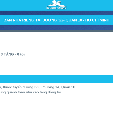
BÁN NHÀ RIÊNG TẠI ĐƯỜNG 3/2- QUẬN 10 - HỒ CHÍ MINH
3 TẦNG - 6 tỏi
inh, thuộc tuyến đường 3/2, Phường 14, Quận 10
 xung quanh toàn nhà cao tầng đồng bộ