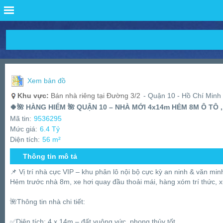
Xem bản đồ
Khu vực:
Bán nhà riêng tại Đường 3/2
- Quận 10 - Hồ Chí Minh
🍀🌺 HÀNG HIẾM 🌺 QUẬN 10 – NHÀ MỚI 4x14m HẺM 8M Ô TÔ , 
Mã tin:
9536295
Mức giá:
6.4 Tỷ
Diện tích:
56 m²
Thông tin mô tả
📌 Vị trí nhà cực VIP – khu phân lô nội bộ cực kỳ an ninh & văn m
Hẻm trước nhà 8m, xe hơi quay đầu thoải mái, hàng xóm trí thức,
🌺Thông tin nhà chi tiết:
✅Diện tích: 4 x 14m – đất vuông vức, phong thủy tốt