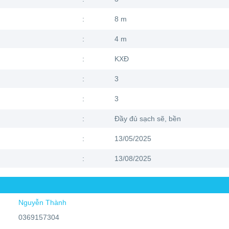
:
8 m
:
4 m
:
KXĐ
:
3
:
3
:
Đầy đủ sạch sẽ, bền
:
13/05/2025
:
13/08/2025
Nguyễn Thành
0369157304