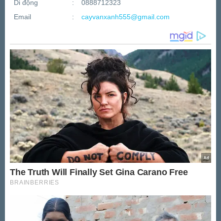
Di động
:
0888712323
Email
:
cayvanxanh555@gmail.com