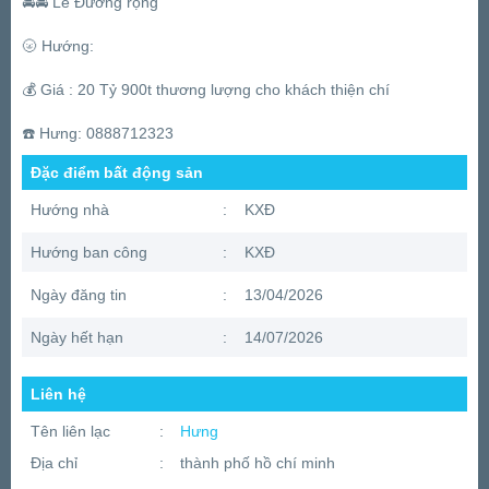
🚘🚘 Lề Đường rộng
🌝 Hướng:
💰 Giá : 20 Tỷ 900t thương lượng cho khách thiện chí
☎️ Hưng: 0888712323
Đặc điểm bất động sản
Hướng nhà
:
KXĐ
Hướng ban công
:
KXĐ
Ngày đăng tin
:
13/04/2026
Ngày hết hạn
:
14/07/2026
Liên hệ
Tên liên lạc
:
Hưng
Địa chỉ
:
thành phố hồ chí minh