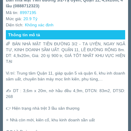
Bán nhà Mặt Tiền đường 3/2-Tạ Uyên, Quận 11, 4,9x20m, 4
lầu (0888712323)
Mã tin:
8997195
Mức giá:
20.9 Tỷ
Diện tích:
Không xác định
Thông tin mô tả
🌈 BÁN NHÀ MẶT TIỀN ĐƯỜNG 3/2 - TẠ UYÊN, NGAY NGÃ
TƯ, KINH DOANH SẦM UẤT. QUẬN 11, LỀ ĐƯỜNG RỘNG 8m.
DT: 4,9x20m, Giá: 20 tỷ 900 tr, GIÁ TỐT NHẤT KHU VỰC HIỆN
TẠI
Vị trí: Trung tâm Quận 11, giáp quận 5 và quận 6, khu inh doanh
sâm uất, chuyên bán máy mọc linh kiên, phụ tùng,...
✍️ DT : 3,6m x 20m, nở hầu đều 4,9m, DTCN: 83m2, DTSD:
268
👉 Hiện trạng nhà trệt 3 lầu sân thượng
⭐️ Nhà còn mới, kiên cố, khu kinh doanh sần uất