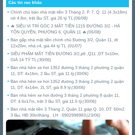
Các tin rao khác
Chính chủ bán nhà mặt tiền 3 Tháng 2, P. 7, Q. 11 (4.3x18m)
nở 4.8m, trệt lầu ST, giá 26 tỷ TL
(06/08)
🔥 SIÊU VỊ TRÍ GÓC 2 MẶT TIỀN 1215 ĐƯỜNG 3/2 - HÀ
TÔN QUYỀN, PHƯỜNG 6, QUẬN 11 🔥
(05/08)
Bán gấp nhà mặt tiền chính chủ Đường 3/2, Quận 11, dt
12x20m, nhà c4, giá 44 tỷ TL
(01/07)
SIÊU PHẨM MẶT TIỀN ĐƯỜNG 3/2,p6 ,Q11 ,DT 5x10m,
GIÁ 14 TỶ TL
(30/06)
Bán nhà hẻm xe hơi 1352 đường 3 tháng 2 phường 2 quận
11, DT: 4x16m, 2 lầu ST, giá 11 tỷ
(30/06)
Bán nhà hẻm xe hơi 1352 đường 3 tháng 2 phường 2 quận
11, DT: 4x14m, 2L ST, giá 8.9 tỷ
(30/06)
Bán nhà hẻm xe hơi đường 3 tháng 2 phường 8 quận 11,
DT: 4.6x17m, trệt 3 lầu ST, giá 11.5 tỷ
(30/06)
Bán nhà mặt tiền 3 Tháng 2, Quận 11 giáp Q. 10, DT: 50m2
3 lầu, HĐ 30tr/tháng , LH : 0902998983
(23/06)