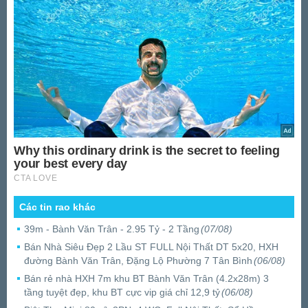
Các tin rao khác
39m - Bành Văn Trân - 2.95 Tỷ - 2 Tầng
(07/08)
Bán Nhà Siêu Đẹp 2 Lầu ST FULL Nội Thất DT 5x20, HXH
đường Bành Văn Trân, Đặng Lộ Phường 7 Tân Bình
(06/08)
Bán rẻ nhà HXH 7m khu BT Bành Văn Trân (4.2x28m) 3
tầng tuyệt đẹp, khu BT cực vip giá chỉ 12,9 tỷ
(06/08)