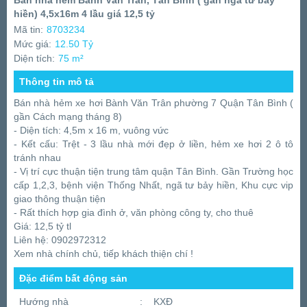
Bán nhà hẻm Bành Văn Trân, Tân Bình ( gần ngã tư bảy
hiền) 4,5x16m 4 lầu giá 12,5 tỷ
Mã tin:
8703234
Mức giá:
12.50 Tỷ
Diện tích:
75 m²
Thông tin mô tả
Bán nhà hẻm xe hơi Bành Văn Trân phường 7 Quận Tân Bình (
gần Cách mạng tháng 8)
- Diện tích: 4,5m x 16 m, vuông vức
- Kết cấu: Trệt - 3 lầu nhà mới đẹp ở liền, hẻm xe hơi 2 ô tô
tránh nhau
- Vị trí cực thuận tiện trung tâm quận Tân Bình. Gần Trường học
cấp 1,2,3, bệnh viện Thống Nhất, ngã tư bảy hiền, Khu cực vip
giao thông thuận tiện
- Rất thích hợp gia đình ở, văn phòng công ty, cho thuê
Giá: 12,5 tỷ tl
Liên hệ: 0902972312
Xem nhà chính chủ, tiếp khách thiện chí !
Đặc điểm bất động sản
Hướng nhà
:
KXĐ