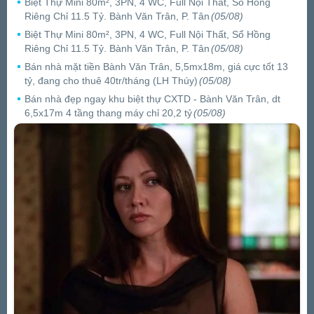
Biệt Thự Mini 80m², 3PN, 4 WC, Full Nội Thất, Sổ Hồng
Riêng Chỉ 11.5 Tỷ. Bành Văn Trân, P. Tân
(05/08)
Biệt Thự Mini 80m², 3PN, 4 WC, Full Nội Thất, Sổ Hồng
Riêng Chỉ 11.5 Tỷ. Bành Văn Trân, P. Tân
(05/08)
Bán nhà mặt tiền Bành Văn Trân, 5,5mx18m, giá cực tốt 13
tỷ, đang cho thuê 40tr/tháng (LH Thúy)
(05/08)
Bán nhà đẹp ngay khu biệt thự CXTD - Bành Văn Trân, dt
6,5x17m 4 tầng thang máy chỉ 20,2 tỷ
(05/08)