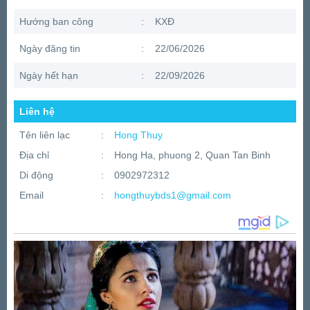
Hướng ban công
:
KXĐ
Ngày đăng tin
:
22/06/2026
Ngày hết hạn
:
22/09/2026
Liên hệ
Tên liên lạc
:
Hong Thuy
Địa chỉ
:
Hong Ha, phuong 2, Quan Tan Binh
Di động
:
0902972312
Email
:
hongthuybds1@gmail.com