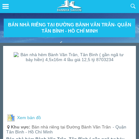
BÁN NHÀ RIÊNG TẠI ĐƯỜNG BÀNH VĂN TRÂN- QUẬN
TÂN BÌNH - HỒ CHÍ MINH
Xem bản đồ
Khu vực:
Bán nhà riêng tại Đường Bành Văn Trân
- Quận
Tân Bình - Hồ Chí Minh