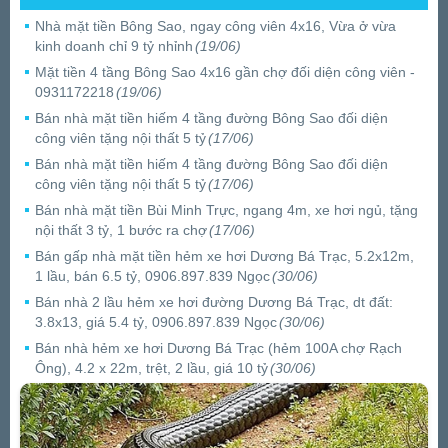
Nhà mặt tiền Bông Sao, ngay công viên 4x16, Vừa ở vừa
kinh doanh chỉ 9 tỷ nhỉnh
(19/06)
Mặt tiền 4 tầng Bông Sao 4x16 gần chợ đối diện công viên -
0931172218
(19/06)
Bán nhà mặt tiền hiếm 4 tầng đường Bông Sao đối diện
công viên tặng nội thất 5 tỷ
(17/06)
Bán nhà mặt tiền hiếm 4 tầng đường Bông Sao đối diện
công viên tặng nội thất 5 tỷ
(17/06)
Bán nhà mặt tiền Bùi Minh Trực, ngang 4m, xe hơi ngủ, tặng
nội thất 3 tỷ, 1 bước ra chợ
(17/06)
Bán gấp nhà mặt tiền hẻm xe hơi Dương Bá Trạc, 5.2x12m,
1 lầu, bán 6.5 tỷ, 0906.897.839 Ngọc
(30/06)
Bán nhà 2 lầu hẻm xe hơi đường Dương Bá Trạc, dt đất:
3.8x13, giá 5.4 tỷ, 0906.897.839 Ngọc
(30/06)
Bán nhà hẻm xe hơi Dương Bá Trạc (hẻm 100A chợ Rạch
Ông), 4.2 x 22m, trệt, 2 lầu, giá 10 tỷ
(30/06)