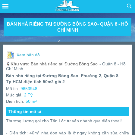
BÁN NHÀ RIÊNG TẠI ĐƯỜNG BÔNG SAO- QUẬN 8 - HỒ
CHÍ MINH
Xem bản đồ
Khu vực:
Bán nhà riêng tại Đường Bông Sao
- Quận 8 - Hồ
Chí Minh
Bán nhà riêng tại Đường Bông Sao, Phường 2, Quận 8,
Tp.HCM diện tích 50m2 giá 2
Mã tin:
9653948
Mức giá:
2 Tỷ
Diện tích:
50 m²
Thông tin mô tả
Thương lượng gọi cho Tấn Lộc tư vấn nhanh qua điện thoại!
- Diện tích: 40m² nhà dọn vào là ở ngay không cần sửa chữa