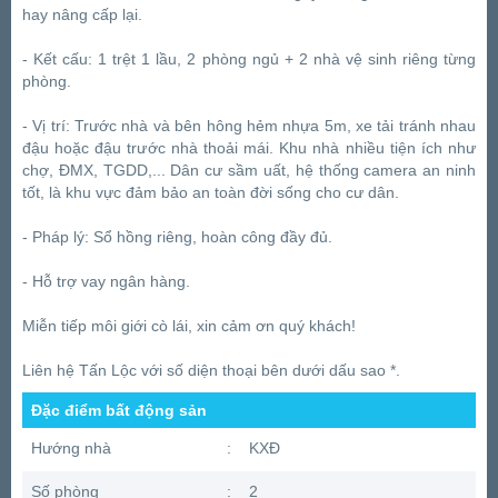
hay nâng cấp lại.
- Kết cấu: 1 trệt 1 lầu, 2 phòng ngủ + 2 nhà vệ sinh riêng từng
phòng.
- Vị trí: Trước nhà và bên hông hẻm nhựa 5m, xe tải tránh nhau
đậu hoặc đậu trước nhà thoải mái. Khu nhà nhiều tiện ích như
chợ, ĐMX, TGDD,... Dân cư sầm uất, hệ thống camera an ninh
tốt, là khu vực đảm bảo an toàn đời sống cho cư dân.
- Pháp lý: Sổ hồng riêng, hoàn công đầy đủ.
- Hỗ trợ vay ngân hàng.
Miễn tiếp môi giới cò lái, xin cảm ơn quý khách!
Liên hệ Tấn Lộc với số diện thoại bên dưới dấu sao *.
Đặc điểm bất động sản
Hướng nhà
:
KXĐ
Số phòng
:
2