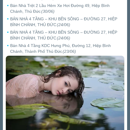
Bán Nhà Trệt 2 Lầu Hẻm Xe Hơi Đường 49, Hiệp Bình
Chánh, Thủ Đức
(30/06)
BÁN NHÀ 4 TẦNG – KHU BÊN SÔNG – ĐƯỜNG 27, HIỆP
BÌNH CHÁNH, THỦ ĐỨC
(24/06)
BÁN NHÀ 4 TẦNG – KHU BÊN SÔNG – ĐƯỜNG 27, HIỆP
BÌNH CHÁNH, THỦ ĐỨC
(24/06)
Bán Nhà 4 Tầng KDC Hưng Phú, Đường 12, Hiệp Bình
Chánh, Thành Phố Thủ Đức
(23/06)