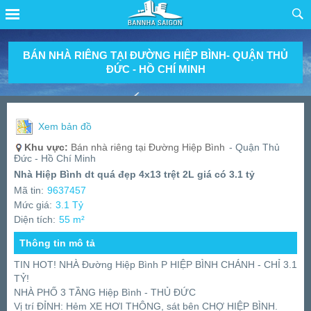
BÁN NHÀ RIÊNG TẠI ĐƯỜNG HIỆP BÌNH- QUẬN THỦ
ĐỨC - HỒ CHÍ MINH
Xem bản đồ
Khu vực:
Bán nhà riêng tại Đường Hiệp Bình
- Quận Thủ
Đức - Hồ Chí Minh
Nhà Hiệp Bình dt quá đẹp 4x13 trệt 2L giá có 3.1 tỷ
Mã tin:
9637457
Mức giá:
3.1 Tỷ
Diện tích:
55 m²
Thông tin mô tả
TIN HOT! NHÀ Đường Hiệp Bình P HIỆP BÌNH CHÁNH - CHỈ 3.1
TỶ!
NHÀ PHỐ 3 TẦNG Hiệp Bình - THỦ ĐỨC
Vị trí ĐỈNH: Hẻm XE HƠI THÔNG, sát bên CHỢ HIỆP BÌNH.