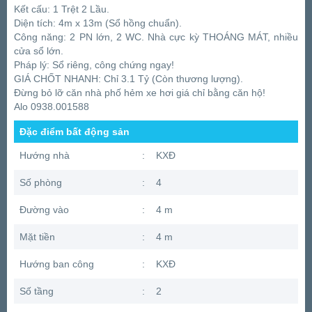
Kết cấu: 1 Trệt 2 Lầu.
Diện tích: 4m x 13m (Sổ hồng chuẩn).
Công năng: 2 PN lớn, 2 WC. Nhà cực kỳ THOÁNG MÁT, nhiều
cửa sổ lớn.
Pháp lý: Sổ riêng, công chứng ngay!
GIÁ CHỐT NHANH: Chỉ 3.1 Tỷ (Còn thương lượng).
Đừng bỏ lỡ căn nhà phố hẻm xe hơi giá chỉ bằng căn hộ!
Alo 0938.001588
Đặc điểm bất động sản
Hướng nhà
:
KXĐ
Số phòng
:
4
Đường vào
:
4 m
Mặt tiền
:
4 m
Hướng ban công
:
KXĐ
Số tầng
:
2