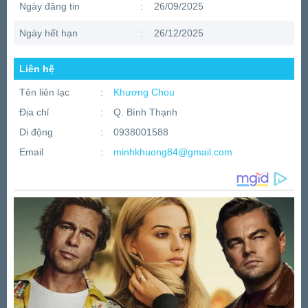
Ngày đăng tin
:
26/09/2025
Ngày hết hạn
:
26/12/2025
Liên hệ
Tên liên lạc
:
Khương Chou
Địa chỉ
:
Q. Bình Thạnh
Di động
:
0938001588
Email
:
minhkhuong84@gmail.com