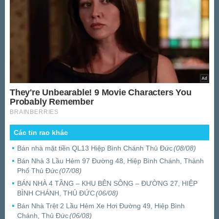
Các tin rao khác
Bán nhà mặt tiền QL13 Hiệp Bình Chánh Thủ Đức
(08/08)
Bán Nhà 3 Lầu Hẻm 97 Đường 48, Hiệp Bình Chánh, Thành
Phố Thủ Đức
(07/08)
BÁN NHÀ 4 TẦNG – KHU BÊN SÔNG – ĐƯỜNG 27, HIỆP
BÌNH CHÁNH, THỦ ĐỨC
(06/08)
Bán Nhà Trệt 2 Lầu Hẻm Xe Hơi Đường 49, Hiệp Bình
Chánh, Thủ Đức
(06/08)