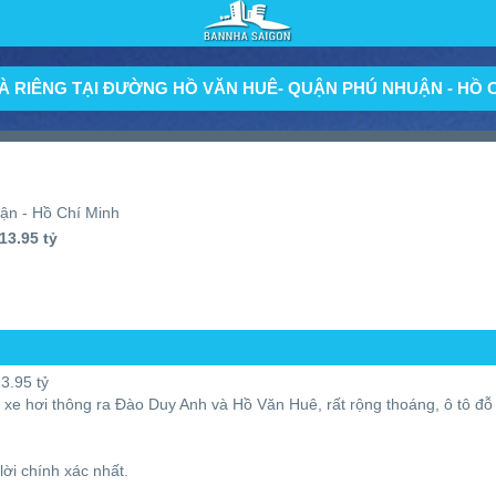
À RIÊNG TẠI ĐƯỜNG HỒ VĂN HUÊ- QUẬN PHÚ NHUẬN - HỒ C
ận - Hồ Chí Minh
13.95 tỷ
3.95 tỷ
xe hơi thông ra Đào Duy Anh và Hồ Văn Huê, rất rộng thoáng, ô tô đỗ c
lời chính xác nhất.