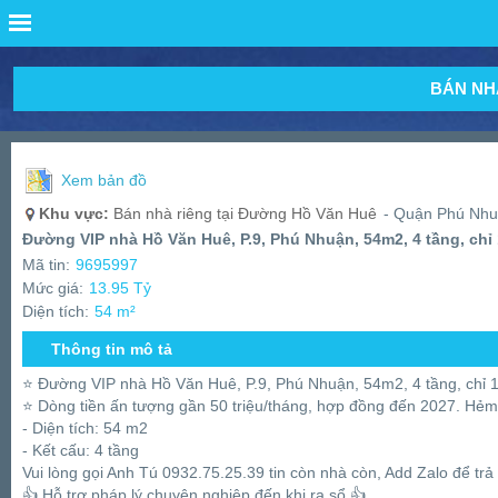
BÁN NH
Xem bản đồ
Khu vực:
Bán nhà riêng tại Đường Hồ Văn Huê
- Quận Phú Nhu
Đường VIP nhà Hồ Văn Huê, P.9, Phú Nhuận, 54m2, 4 tầng, chỉ 
Mã tin:
9695997
Mức giá:
13.95 Tỷ
Diện tích:
54 m²
Thông tin mô tả
⭐️ Đường VIP nhà Hồ Văn Huê, P.9, Phú Nhuận, 54m2, 4 tầng, chỉ 1
⭐️ Dòng tiền ấn tượng gần 50 triệu/tháng, hợp đồng đến 2027. Hẻm 
- Diện tích: 54 m2
- Kết cấu: 4 tầng
Vui lòng gọi Anh Tú 0932.75.25.39 tin còn nhà còn, Add Zalo để trả 
👍 Hỗ trợ pháp lý chuyên nghiệp đến khi ra sổ 👍