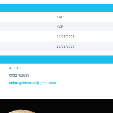
:
KXĐ
:
KXĐ
:
22/06/2026
:
20/09/2026
Anh Tú
0932752539
anhtu.goldenreal@gmail.com