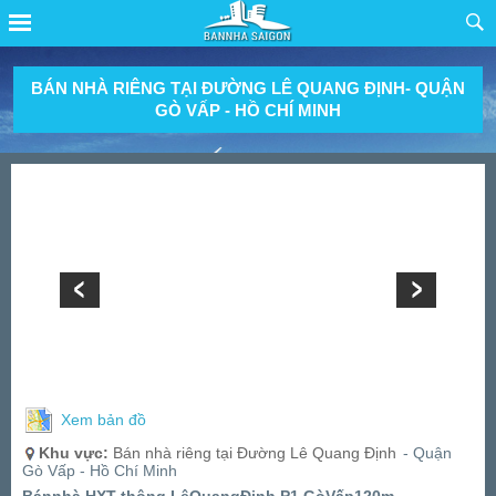
BÁN NHÀ RIÊNG TẠI ĐƯỜNG LÊ QUANG ĐỊNH- QUẬN
GÒ VẤP - HỒ CHÍ MINH
Xem bản đồ
Khu vực:
Bán nhà riêng tại Đường Lê Quang Định
- Quận
Gò Vấp - Hồ Chí Minh