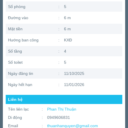
Số phòng
:
5
Đường vào
:
6 m
Mặt tiền
:
6 m
Hướng ban công
:
KXĐ
Số tầng
:
4
Số toilet
:
5
Ngày đăng tin
:
11/10/2025
Ngày hết hạn
:
11/01/2026
Liên hệ
Tên liên lạc
:
Phan Thị Thuận
Di động
:
0949606831
Email
:
thuanhanquyen@gmail.com