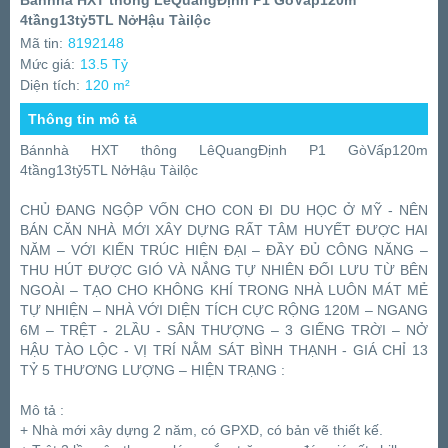
Bánnhà HXT thông LêQuangĐịnh P1 GòVấp120m
4tầng13tỷ5TL NởHậu Tàilộc
Mã tin:
8192148
Mức giá:
13.5 Tỷ
Diện tích:
120 m²
Thông tin mô tả
Bánnhà HXT thông LêQuangĐịnh P1 GòVấp120m
4tầng13tỷ5TL NởHậu Tàilộc
CHỦ ĐANG NGỘP VỐN CHO CON ĐI DU HỌC Ở MỸ - NÊN
BÁN CĂN NHÀ MỚI XÂY DỰNG RẤT TÂM HUYẾT ĐƯỢC HAI
NĂM – VỚI KIẾN TRÚC HIỆN ĐẠI – ĐẦY ĐỦ CÔNG NĂNG –
THU HÚT ĐƯỢC GIÓ VÀ NẮNG TỰ NHIÊN ĐỐI LƯU TỪ BÊN
NGOÀI – TẠO CHO KHÔNG KHÍ TRONG NHÀ LUÔN MÁT MẺ
TỰ NHIỆN – NHÀ VỚI DIỆN TÍCH CỰC RỘNG 120M – NGANG
6M – TRỆT - 2LẦU - SÂN THƯỢNG – 3 GIẾNG TRỜI – NỞ
HẬU TÀO LỘC - VỊ TRÍ NẰM SÁT BÌNH THẠNH - GIÁ CHỈ 13
TỶ 5 THƯƠNG LƯỢNG – HIỆN TRẠNG :
Mô tả :
+ Nhà mới xây dựng 2 năm, có GPXD, có bản vẽ thiết kế.