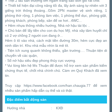
+ Trệt 2 lầu sân thượng lớn ngắm trăng sao đón gió rất chill.
+ Thiết kế hiện đại công năng tối đa, lấy ánh sáng tự nhiên với 3
giếng trời thông thoáng...Gồm 2PN master vệ sinh riêng, 1
phòng thờ rộng, 1 phòng làm việc, 1 phòng thể dục, phòng giặt,
phòng khách, phòng bếp, sân để xe hơi...4WC...
+ Hẻm nhựa thông nhiều hướng, Nhà nở hậu tài lộc ..
+ Chủ bán để lấy tiền cho con du học Mỹ, nhà xây tâm huyết chỉ
có 2 vợ chồng 2 người con đang ở...
Hẻm ô tô vào nhà, cách mặt tiền đường 30m, hẻm cực đẹp an
ninh dân trí. Khu nhà mẫu nhìn là mê tít.
- Tiện ích xung quanh không thiếu, gần trường…. Thuận tiện di
chuyển về các quận,
- Sổ nở hậu siêu đẹp phong thủy cực vượng.
* Vui lòng liên hệ Ms Thuận để được hỗ trợ xem sản phẩm kiểm
chứng thực tế, chốt nhà chính chủ. Cám ơn Quý Khách đã xem
tin.
Truy cập https://www.facebook.com/han.chaugia.77 để xem
nhiều sản phẩm hấp dẫn cụ thể và có thật.
Đặc điểm bất động sản
Hướng nhà
:
KXĐ