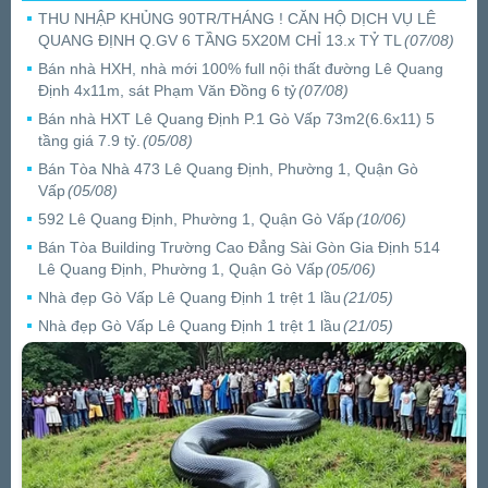
THU NHẬP KHỦNG 90TR/THÁNG ! CĂN HỘ DỊCH VỤ LÊ
QUANG ĐỊNH Q.GV 6 TẦNG 5X20M CHỈ 13.x TỶ TL
(07/08)
Bán nhà HXH, nhà mới 100% full nội thất đường Lê Quang
Định 4x11m, sát Phạm Văn Đồng 6 tỷ
(07/08)
Bán nhà HXT Lê Quang Định P.1 Gò Vấp 73m2(6.6x11) 5
tầng giá 7.9 tỷ.
(05/08)
Bán Tòa Nhà 473 Lê Quang Định, Phường 1, Quận Gò
Vấp
(05/08)
592 Lê Quang Định, Phường 1, Quận Gò Vấp
(10/06)
Bán Tòa Building Trường Cao Đẳng Sài Gòn Gia Định 514
Lê Quang Định, Phường 1, Quận Gò Vấp
(05/06)
Nhà đẹp Gò Vấp Lê Quang Định 1 trệt 1 lầu
(21/05)
Nhà đẹp Gò Vấp Lê Quang Định 1 trệt 1 lầu
(21/05)