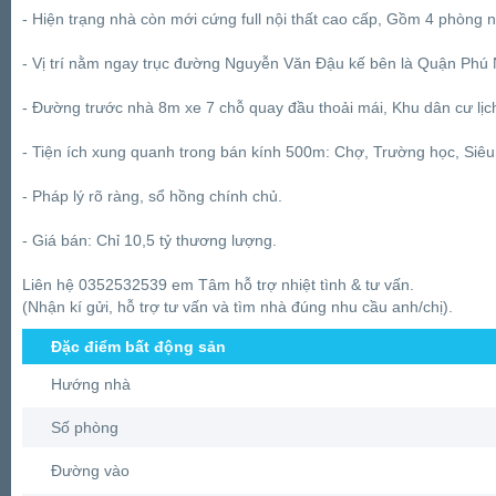
- Hiện trạng nhà còn mới cứng full nội thất cao cấp, Gồm 4 phòng n
- Vị trí nằm ngay trục đường Nguyễn Văn Đậu kế bên là Quận Phú 
- Đường trước nhà 8m xe 7 chỗ quay đầu thoải mái, Khu dân cư lịc
- Tiện ích xung quanh trong bán kính 500m: Chợ, Trường học, Siêu 
- Pháp lý rõ ràng, sổ hồng chính chủ.
- Giá bán: Chỉ 10,5 tỷ thương lượng.
Liên hệ 0352532539 em Tâm hỗ trợ nhiệt tình & tư vấn.
(Nhận kí gửi, hỗ trợ tư vấn và tìm nhà đúng nhu cầu anh/chị).
Đặc điểm bất động sản
Hướng nhà
Số phòng
Đường vào