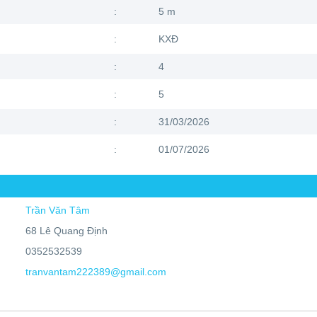
:
5 m
:
KXĐ
:
4
:
5
:
31/03/2026
:
01/07/2026
Trần Văn Tâm
68 Lê Quang Định
0352532539
tranvantam222389@gmail.com