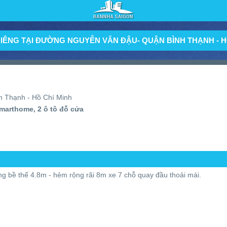
IÊNG TẠI ĐƯỜNG NGUYỄN VĂN ĐẬU- QUẬN BÌNH THẠNH - H
h Thạnh - Hồ Chí Minh
smarthome, 2 ô tô đỗ cửa
g bề thế 4.8m - hẻm rộng rãi 8m xe 7 chỗ quay đầu thoải mái.