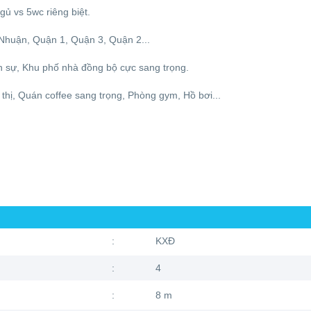
gủ vs 5wc riêng biệt.
Nhuận, Quận 1, Quận 3, Quận 2...
h sự, Khu phố nhà đồng bộ cực sang trọng.
thị, Quán coffee sang trọng, Phòng gym, Hồ bơi...
:
KXĐ
:
4
:
8 m