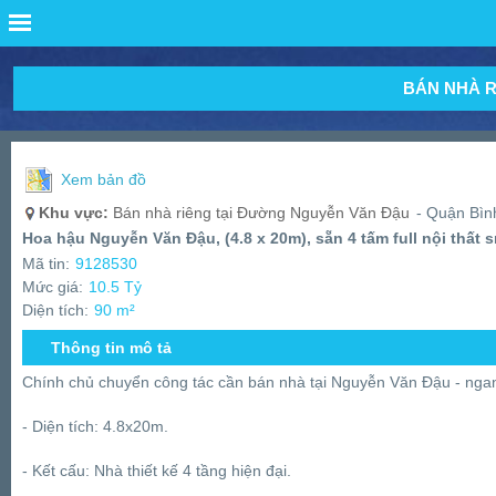
BÁN NHÀ R
Xem bản đồ
Khu vực:
Bán nhà riêng tại Đường Nguyễn Văn Đậu
- Quận Bìn
Hoa hậu Nguyễn Văn Đậu, (4.8 x 20m), sẵn 4 tấm full nội thất 
Mã tin:
9128530
Mức giá:
10.5 Tỷ
Diện tích:
90 m²
Thông tin mô tả
Chính chủ chuyển công tác cần bán nhà tại Nguyễn Văn Đậu - ngan
- Diện tích: 4.8x20m.
- Kết cấu: Nhà thiết kế 4 tầng hiện đại.