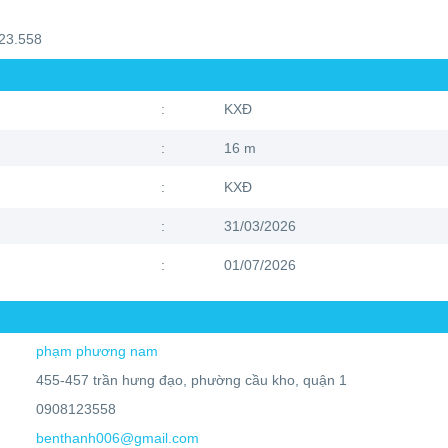
23.558
:
KXĐ
:
16 m
:
KXĐ
:
31/03/2026
:
01/07/2026
phạm phương nam
455-457 trần hưng đạo, phường cầu kho, quận 1
0908123558
benthanh006@gmail.com