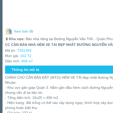
Xem bản đồ
Khu vực:
Bán nhà riêng tại Đường Nguyễn Văn Trỗi
- Quận Phú
CC CẦN BÁN NHÀ HẺM XE TẢI ĐẸP NHẤT ĐƯỜNG NGUYỄN VĂN
Mã tin:
7331359
Mức giá:
102 Tỷ
Diện tích:
406 m²
Thông tin mô tả
CHÍNH CHỦ CẦN BÁN ĐẤT (MTG) HẺM XE TẢI đẹp nhất đường Ngu
Nhuận.
- Khu vực gần giáp Quận 3. Nằm gần đầu hẻm cách đường Nguyễn V
nhưng vẫn đi lại tiện lợi.
- Tổng diện tích: 16x25 = 406 m2
- Hiện trạng: đất trống có thể vào xây dựng ngay, thích hợp xây dự
phòng hoặc biệt thự.
- Giá bán: 102 tỷ.