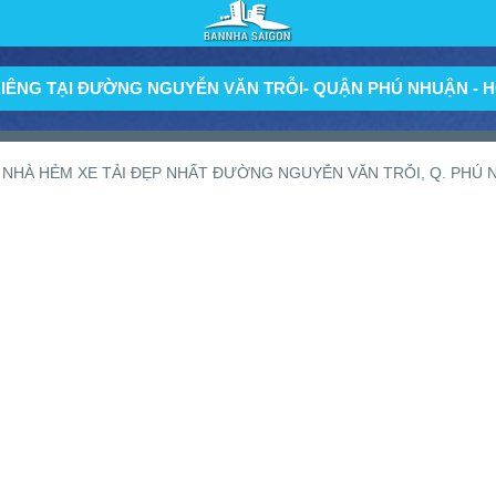
IÊNG TẠI ĐƯỜNG NGUYỄN VĂN TRỖI- QUẬN PHÚ NHUẬN - H