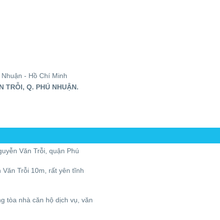
 Nhuận - Hồ Chí Minh
 TRỖI, Q. PHÚ NHUẬN.
yễn Văn Trỗi, quận Phú
ăn Trỗi 10m, rất yên tĩnh
ng tòa nhà căn hộ dịch vụ, văn