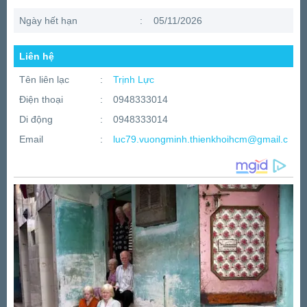
Ngày hết hạn
:
05/11/2026
Liên hệ
Tên liên lạc
:
Trịnh Lực
Điện thoại
:
0948333014
Di động
:
0948333014
Email
:
luc79.vuongminh.thienkhoihcm@gmail.com