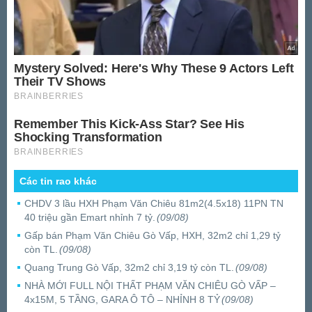
Các tin rao khác
CHDV 3 lầu HXH Phạm Văn Chiêu 81m2(4.5x18) 11PN TN
40 triệu gần Emart nhỉnh 7 tỷ.
(09/08)
Gấp bán Phạm Văn Chiêu Gò Vấp, HXH, 32m2 chỉ 1,29 tỷ
còn TL.
(09/08)
Quang Trung Gò Vấp, 32m2 chỉ 3,19 tỷ còn TL.
(09/08)
NHÀ MỚI FULL NỘI THẤT PHẠM VĂN CHIÊU GÒ VẤP –
4x15M, 5 TẦNG, GARA Ô TÔ – NHỈNH 8 TỶ
(09/08)