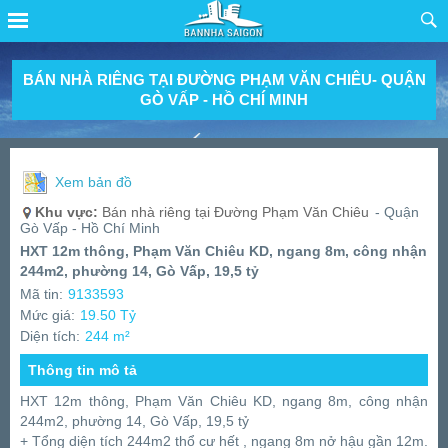
BÁN NHÀ RIÊNG TẠI ĐƯỜNG PHẠM VĂN CHIÊU- QUẬN
GÒ VẤP - HỒ CHÍ MINH
Xem bản đồ
Khu vực:
Bán nhà riêng tại Đường Phạm Văn Chiêu
- Quận
Gò Vấp - Hồ Chí Minh
HXT 12m thông, Phạm Văn Chiêu KD, ngang 8m, công nhận
244m2, phường 14, Gò Vấp, 19,5 tỷ
Mã tin:
9133593
Mức giá:
19.50 Tỷ
Diện tích:
244 m²
Thông tin mô tả
HXT 12m thông, Phạm Văn Chiêu KD, ngang 8m, công nhận
244m2, phường 14, Gò Vấp, 19,5 tỷ
+ Tổng diện tích 244m2 thổ cư hết , ngang 8m nở hậu gần 12m.