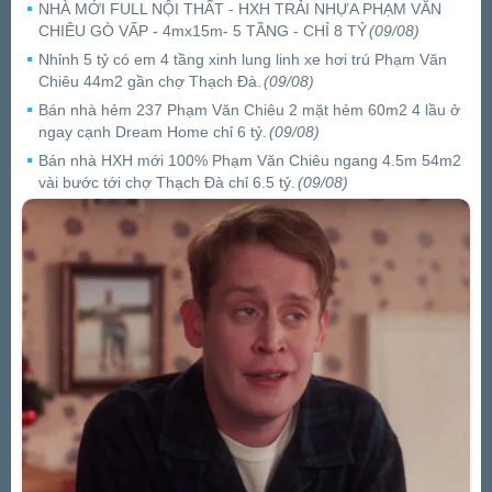
NHÀ MỚI FULL NỘI THẤT - HXH TRẢI NHỰA PHẠM VĂN
CHIÊU GÒ VẤP - 4mx15m- 5 TẦNG - CHỈ 8 TỶ
(09/08)
Nhỉnh 5 tỷ có em 4 tầng xinh lung linh xe hơi trú Phạm Văn
Chiêu 44m2 gần chợ Thạch Đà.
(09/08)
Bán nhà hẻm 237 Phạm Văn Chiêu 2 mặt hẻm 60m2 4 lầu ở
ngay cạnh Dream Home chỉ 6 tỷ.
(09/08)
Bán nhà HXH mới 100% Phạm Văn Chiêu ngang 4.5m 54m2
vài bước tới chợ Thạch Đà chỉ 6.5 tỷ.
(09/08)