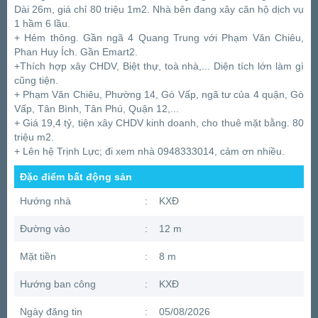
Dài 26m, giá chỉ 80 triệu 1m2. Nhà bên đang xây căn hộ dịch vụ
1 hầm 6 lầu.
+ Hẻm thông. Gần ngã 4 Quang Trung với Phạm Văn Chiêu,
Phan Huy Ích. Gần Emart2.
+Thích hợp xây CHDV, Biệt thự, toà nhà,... Diện tích lớn làm gì
cũng tiện.
+ Phạm Văn Chiêu, Phường 14, Gò Vấp, ngã tư của 4 quận, Gò
Vấp, Tân Bình, Tân Phú, Quận 12,...
+ Giá 19,4 tỷ, tiện xây CHDV kinh doanh, cho thuê mặt bằng. 80
triệu m2.
+ Lên hệ Trịnh Lực; đi xem nhà 0948333014, cảm ơn nhiều.
Đặc điểm bất động sản
Hướng nhà
:
KXĐ
Đường vào
:
12 m
Mặt tiền
:
8 m
Hướng ban công
:
KXĐ
Ngày đăng tin
:
05/08/2026