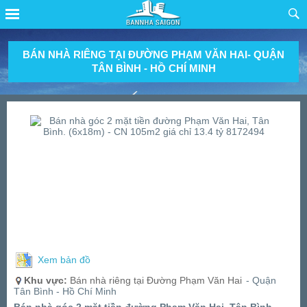
BÁN NHÀ RIÊNG TẠI ĐƯỜNG PHẠM VĂN HAI- QUẬN
TÂN BÌNH - HỒ CHÍ MINH
Xem bản đồ
Khu vực:
Bán nhà riêng tại Đường Phạm Văn Hai
- Quận
Tân Bình - Hồ Chí Minh