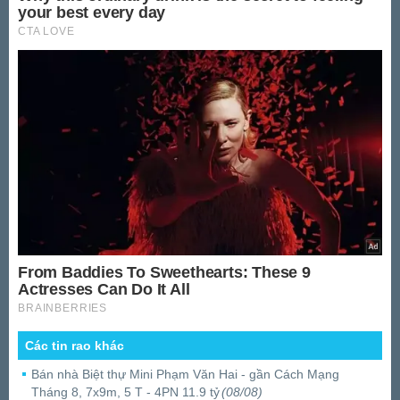
Các tin rao khác
Bán nhà Biệt thự Mini Phạm Văn Hai - gần Cách Mạng
Tháng 8, 7x9m, 5 T - 4PN 11.9 tỷ
(08/08)