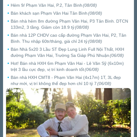
Hẻm 9/ Phạm Văn Hai, P.2, Tân Bình
(08/08)
Bán khách sạn Phạm Văn Hai Tân Bình
(08/08)
Bán nhà hẻm 8m đường Phạm Văn Hai, P3 Tân Bình. DTCN
133m2, 3 tầng. Giảm còn 18.9 tỷ
(08/08)
Bán nhà 12P CHDV cao cấp đường Phạm Văn Hai, P2, Tân
Bình. Thu nhập 60tr/tháng, giá chỉ 24 tỷ
(08/08)
Bán Nhà 5x20 3 Lầu ST Đẹp Lung Linh Full Nội Thất, HXH
đường Phạm Văn Hai, Trường Sa Giáp Phú Nhuận
(06/08)
Hot! Bán nhà HXH 6m Phạm Văn Hai - Lê Văn Sỹ (6x10m)
trệt 3 lầu cực đẹp, vị trí kinh doanh tốt
(06/08)
Bán nhà HXH CMT8 - Phạm Văn Hai (4x17m) 1T, 3L đẹp
như mới, vị trí không thể đẹp hơn chỉ 10 tỷ 7
(06/08)