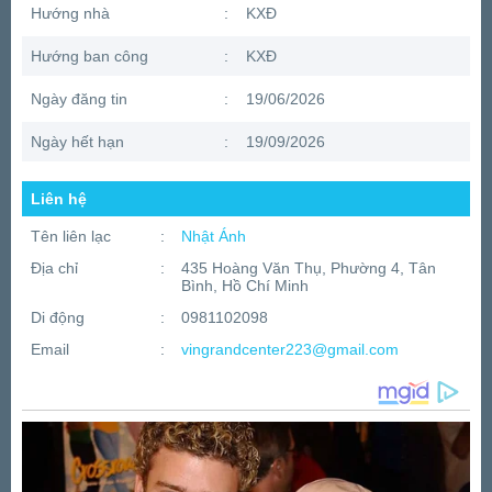
Hướng nhà
:
KXĐ
Hướng ban công
:
KXĐ
Ngày đăng tin
:
19/06/2026
Ngày hết hạn
:
19/09/2026
Liên hệ
Tên liên lạc
:
Nhật Ánh
Địa chỉ
:
435 Hoàng Văn Thụ, Phường 4, Tân
Bình, Hồ Chí Minh
Di động
:
0981102098
Email
:
vingrandcenter223@gmail.com