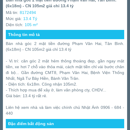
Bán nhà góc 2 mặt tiền đường Phạm Văn Hai, Tân Bình.
(6x18m) - CN 105m2 giá chỉ 13.4 tỷ
Mã tin:
8172494
Mức giá:
13.4 Tỷ
Diện tích:
105 m²
Thông tin mô tả
Bán nhà góc 2 mặt tiền đường Phạm Văn Hai, Tân Bình.
(6x18m) - CN 105m2 giá chỉ 13.4 tỷ
- Vị trí: căn góc 2 mặt hẻm thông thoáng đẹp, gần ngay mặt
tiền, xe hơi 7 chỗ vào thỏa mái, cách mặt tiền chỉ vài bước chân
đi bộ... Gần đường CMT8, Phạm Văn Hai, Bệnh Viện Thống
Nhất, Ngã Tư Bảy Hiền, Bành Văn Trân.
- Diện tích: 6x18m. Công nhận 105m2.
- Thích hợp mua để xây ở, làm văn phòng cty, CHDV...
Giá bán: 13.4 tỷ rất rẻ.
Liên hệ xem nhà và làm việc chính chủ Nhật Ánh 0906 - 684 -
440
Đặc điểm bất động sản