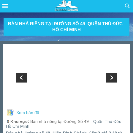
BÁN NHÀ RIÊNG TẠI ĐƯỜNG SỐ 49- QUẬN THỦ ĐỨC -
HỒ CHÍ MINH
Xem bản đồ
Khu vực:
Bán nhà riêng tại Đường Số 49
- Quận Thủ Đức -
Hồ Chí Minh