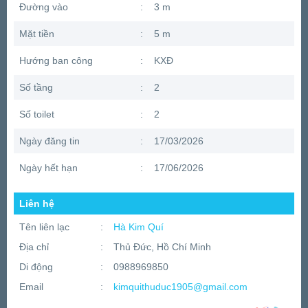
Đường vào
:
3 m
Mặt tiền
:
5 m
Hướng ban công
:
KXĐ
Số tầng
:
2
Số toilet
:
2
Ngày đăng tin
:
17/03/2026
Ngày hết hạn
:
17/06/2026
Liên hệ
Tên liên lạc
:
Hà Kim Quí
Địa chỉ
:
Thủ Đức, Hồ Chí Minh
Di động
:
0988969850
Email
:
kimquithuduc1905@gmail.com